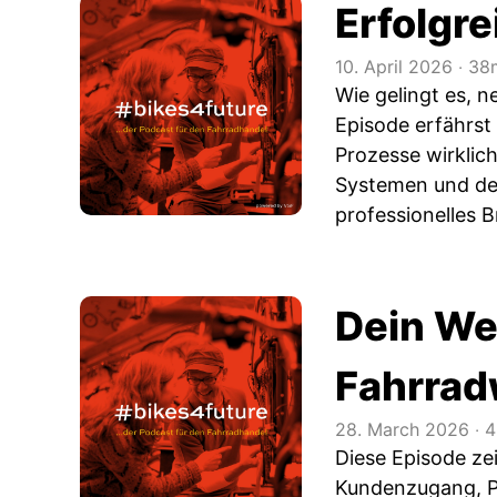
Erfolgr
10. April 2026
‧
38m
Wie gelingt es, n
Episode erfährst
Prozesse wirklic
Systemen und der
professionelles 
Dein Weg
Fahrrad
28. March 2026
‧
4
Diese Episode zei
Kundenzugang, Pr