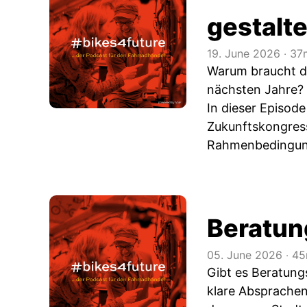
gestalte
19. June 2026
‧
37
Warum braucht d
nächsten Jahre?
In dieser Episo
Zukunftskongress
Rahmenbedingung
Beratun
05. June 2026
‧
45
Gibt es Beratungs
klare Absprachen