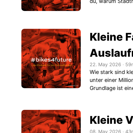
du, warum Stadtr
Kleine 
Auslauf
22. May 2026
‧
59m
Wie stark sind kl
unter einer Mill
Grundlage ist ei
Kleine 
08. May 2026
‧
43m