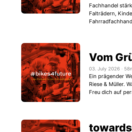
Fachhandel stärk
Falträdern, Kind
Fahrradfachhand
Vom Grü
03. July 2026
‧
58m
Ein prägender We
Riese & Müller. 
Freu dich auf pe
towards