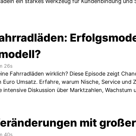
adeln ein starkes Werkzeug für Kundenbindung und S
Fahrradläden: Erfolgsmode
modell?
 26s
eine Fahrradläden wirklich? Diese Episode zeigt Chan
ion Euro Umsatz. Erfahre, warum Nische, Service und
ne intensive Diskussion über Marktzahlen, Wachstum 
Veränderungen mit große
 40s